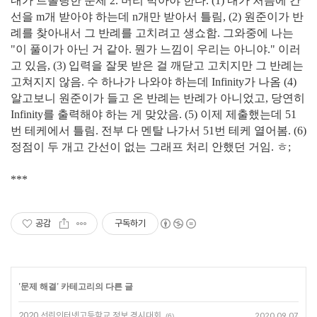
내가 트롤링한 문제 2. 머리 박아야 한다. (1) 내가 처음에 간
선을 m개 받아야 하는데 n개만 받아서 틀림, (2) 원준이가 반
례를 찾아내서 그 반례를 고치려고 생쇼함. 그와중에 나는
"이 풀이가 아닌 거 같아. 뭔가 느낌이 우리는 아니야." 이러
고 있음, (3) 입력을 잘못 받은 걸 깨닫고 고치지만 그 반례는
고쳐지지 않음. 수 하나가 나와야 하는데 Infinity가 나옴 (4)
알고보니 원준이가 들고 온 반례는 반례가 아니었고, 당연히
Infinity를 출력해야 하는 게 맞았음. (5) 이제 제출했는데 51
번 테케에서 틀림. 전부 다 멘탈 나가서 51번 테케 열어봄. (6)
정점이 두 개고 간선이 없는 그래프 처리 안했던 거임. ㅎ;
***
공감
구독하기
'
문제 해결
' 카테고리의 다른 글
2020 선린인터넷고등학교 정보 경시대회
2020.09.07
(6)