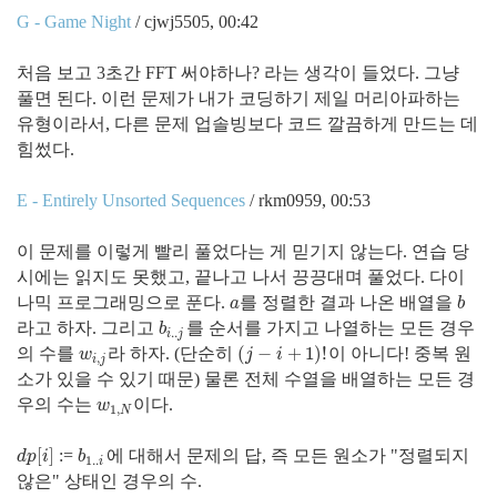
G - Game Night
/ cjwj5505, 00:42
처음 보고 3초간 FFT 써야하나? 라는 생각이 들었다. 그냥
풀면 된다. 이런 문제가 내가 코딩하기 제일 머리아파하는
유형이라서, 다른 문제 업솔빙보다 코드 깔끔하게 만드는 데
힘썼다.
E - Entirely Unsorted Sequences
/ rkm0959, 00:53
이 문제를 이렇게 빨리 풀었다는 게 믿기지 않는다. 연습 당
시에는 읽지도 못했고, 끝나고 나서 끙끙대며 풀었다. 다이
나믹 프로그래밍으로 푼다.
를 정렬한 결과 나온 배열을
a
b
a
b
라고 하자. 그리고
를 순서를 가지고 나열하는 모든 경우
b
i
.
.
j
b
.
.
i
j
(
−
+
1
)
!
의 수를
라 하자. (단순히
이 아니다! 중복 원
w
i
,
j
(
j
−
i
+
1
)
!
w
j
i
,
i
j
소가 있을 수 있기 때문) 물론 전체 수열을 배열하는 모든 경
우의 수는
이다.
w
1
,
N
w
1
,
N
[
]
:=
에 대해서 문제의 답, 즉 모든 원소가 "정렬되지
d
p
[
i
]
b
1..
i
d
p
i
b
1..
i
않은" 상태인 경우의 수.