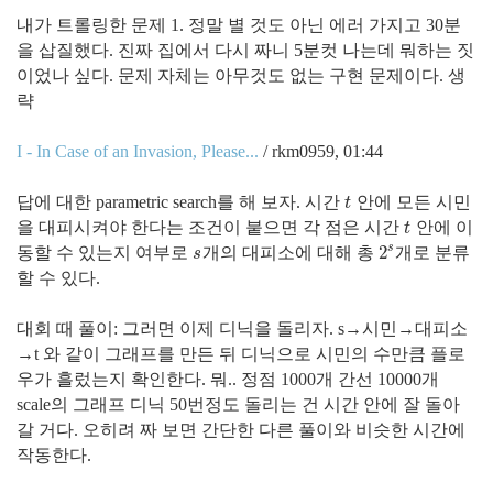
내가 트롤링한 문제 1. 정말 별 것도 아닌 에러 가지고 30분
을 삽질했다. 진짜 집에서 다시 짜니 5분컷 나는데 뭐하는 짓
이었나 싶다. 문제 자체는 아무것도 없는 구현 문제이다. 생
략
I - In Case of an Invasion, Please...
/ rkm0959, 01:44
답에 대한 parametric search를 해 보자. 시간
안에 모든 시민
t
t
을 대피시켜야 한다는 조건이 붙으면 각 점은 시간
안에 이
t
t
s
2
동할 수 있는지 여부로
개의 대피소에 대해 총
개로 분류
s
2
s
s
할 수 있다.
대회 때 풀이: 그러면 이제 디닉을 돌리자. s
→
시민
→
대피소
→t 와 같이 그래프를 만든 뒤 디닉으로 시민의 수만큼 플로
우가 흘렀는지 확인한다. 뭐.. 정점 1000개 간선 10000개
scale의 그래프 디닉 50번정도 돌리는 건 시간 안에 잘 돌아
갈 거다. 오히려 짜 보면 간단한 다른 풀이와 비슷한 시간에
작동한다.