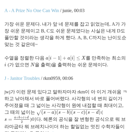
A - A Prize No One Can Win
/ junie, 00:03
가장 쉬운 문제다. 내가 앞 네 문제를 잡고 읽었는데, A가 가
장 쉬운 문제이고 B, C도 쉬운 문제였다는 사실은 내게 D도
풀만할 것이라는 생각을 하게 했다. A, B, C까지는 난이도순
맞는 것 같은데~
[
−
1
]
+
[
]
≤
수열을 정렬한 다음
를 만족하는 최소의
a
[
i
−
1
]
+
a
[
i
]
≤
X
a
i
a
i
X
(가 없으면
을 출력)을 출력하는 쉬운 문제이다.
i
N
i
N
J - Janitor Troubles
/ rkm0959, 00:06
jwj가 이런 문제 있다고 말하자마자 rkm이 아 이거 개쉬움 ㅋ
하고 낚아채서 바로 풀어버렸다. 사각형의 네 변의 길이가
주어졌을 때 그 넓이는 사각형이 원에 내접할 때 최대이고,
−
−
−
−
−
−
−
−
−
−
−
−
−
−
−
−
−
−
−
−
−
(
−
)
(
−
)
(
−
)
(
−
)
√
그 때의 넓이는
(
(
s
−
a
)
(
s
−
b
)
(
s
−
c
)
(
s
−
d
)
s
a
s
b
s
c
s
d
+
+
+
a
b
c
d
=
)이다. 헤론의 공식을 잘 변형한 공식으로 뭐 브
s
=
a
+
b
+
c
+
d
2
s
2
라마굽타 뭐 브레치나이더 하는 할일없는 멋진 수학자들이