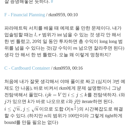
잘 증명해놓은 듯하다.
#
F - Financial Planning
/ rkm0959, 00:10
파라매트릭 서치를 배울 때 예제로 풀 만한 문제이다. 내가
업솔빙할 때는
,
범위가 int 넘을 수 있는 것 생각 안 해서
l
r
l
r
한 번 틀렸고, 20억 일 동안 투자하면 총 수익이 long long 범
위를 넘을 수 있다는 것(걍 수익이
넘으면 잘라주면 된다)
m
m
생각 안 해서 한 번 틀렸다. 오늘 왜 이렇게 멍청하지?
C - Cardboard Container
/ rkm0959, 00:16
처음에 내가 잘못 생각해서 야매 풀이로 짜고 (심지어 3번 예
제도 안 나옴), 바로 비켜서 rkm에게 문제 설명했더니 그냥
=
≤
≤
전탐색해서 풀었다.
인
를 전탐색하자.
와
i
j
k
=
V
i
≤
j
≤
k
i
i
j
k
V
i
j
k
i
가 있으면
가 바로 나오므로
와
만 iterate하면 된다.
j
k
i
j
j
k
i
j
−
−
−
−
5
≤
≤
(
)
3
,
이므로 도합
의 시간복잡도로 해결
√
√
i
≤
n
3
j
≤
n
O
(
n
5
6
)
i
n
j
n
O
n
6
할 수 있다. (하지만
의 범위가 100만이라 그렇게 tight하게
n
n
bound를 만들 필요는 없다)