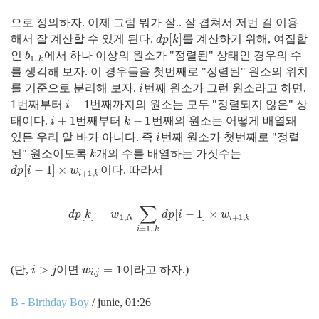
으로 정의하자. 이제 그럼 뭐가 잘.. 잘 겹쳐서 저번 걸 이용
[
]
해서 잘 계산할 수 있게 된다.
를 계산하기 위해, 여집합
d
p
[
k
]
d
p
k
인
에서 하나 이상의 원소가 "정렬된" 상태인 경우의 수
b
1..
k
b
1..
k
를 생각해 보자. 이 경우들을 첫번째로 "정렬된" 원소의 위치
를 기준으로 분리해 보자.
번째 원소가 그런 원소라고 하면,
i
i
1
−
1
번째부터
번째까지의 원소는 모두 "정렬되지 않은" 상
1
i
−
1
i
+
1
−
1
태이다.
번째부터
번째의 원소는 어떻게 배열돼
i
+
1
k
−
1
i
k
있든 우리 알 바가 아니다. 즉
번째 원소가 첫번째로 "정렬
i
i
된" 원소이도록
개의 수를 배열하는 가짓수는
k
k
[
−
1
]
×
이다. 따라서
d
p
[
i
−
1
]
×
w
i
+
1
,
k
d
p
i
w
+
1
,
i
k
∑
[
]
=
[
−
1
]
×
d
p
[
k
]
=
w
1
,
N
∑
i
=
1..
k
d
p
[
i
−
1
]
×
w
i
+
1
,
k
d
p
k
w
d
p
i
w
1
,
+
1
,
N
i
k
=
1..
i
k
>
=
1
(단,
이면
이라고 하자.)
i
>
j
w
i
,
j
=
1
i
j
w
,
i
j
B - Birthday Boy
/ junie, 01:26