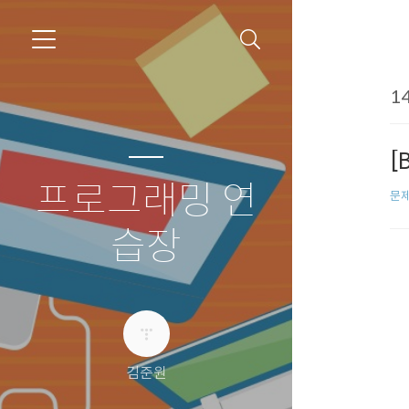
14
[
프로그래밍 연
문제
습장
김준원