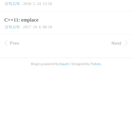
끄적끄적
2018. 5. 24. 13:10
C++11: emplace
끄적끄적
2017. 10. 6. 00:18
Prev
Next
Blog is powered by
Daum
/ Designed by
Tistory