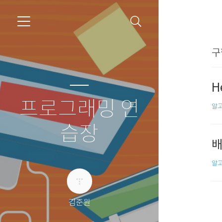
구
H
프로그래밍 연
알
습장
배
알
김준원