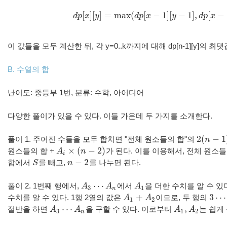
[
]
[
]
=
max
(
[
−
1
]
[
−
1
]
,
[
−
d
p
x
y
d
p
x
y
d
p
x
d
p
[
x
]
[
y
]
=
max
(
d
p
[
x
−
1
]
[
y
−
1
]
,
d
p
[
x
−
1
]
[
이
값들을
모두
계산한
뒤
,
각
y=0..k
까지에
대해
dp[n-1][y]
의
최댓
B. 수열의
합
난이도: 중등부 1번, 분류: 수학, 아이디어
다양한
풀이가
있을
수
있다
.
이들
가운데
두
가지를
소개한다
.
2
(
−
1
풀이
1.
주어진
수들을
모두
합치면
"
전체
원소들의
합
"
의
n
2
(
n
−
1
)
×
(
−
2
)
원소들의
합
+
A
n
가
된다
.
이를
이용해서
,
전체
원소들
A
i
×
(
n
−
2
)
i
−
2
합에서
S
를
빼고
,
n
를
나누면
된다
.
S
n
−
2
⋯
풀이
2. 1
번째
행에서
,
A
A
에서
A
을
더한
수치를
알
수
있
A
1
A
3
⋯
A
n
3
1
n
+
3
⋯
수치를
알
수
있다
. 1
행
2
열의
값은
A
A
이므로
,
두
행의
A
1
+
A
2
3
⋯
n
1
2
⋯
,
절반을
하면
A
A
을
구할
수
있다
.
이로부터
A
A
는
쉽게
A
1
,
A
2
A
3
⋯
A
n
3
1
2
n