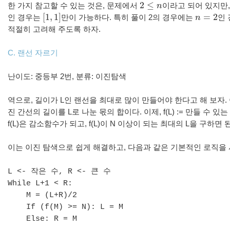
2
≤
한
가지
참고할
수
있는
것은
,
문제에서
n
이라고
되어
있지만
2
≤
n
[
1
,
1
]
=
2
인
경우는
만이
가능하다
.
특히
풀이
2
의
경우에는
n
인
[
1
,
1
]
n
=
2
적절히
고려해
주도록
하자
.
C. 랜선
자르기
난이도: 중등부 2번, 분류: 이진탐색
역으로
,
길이가
L
인
랜선을
최대로
많이
만들어야
한다고
해
보자
.
진
간선의
길이를
L
로
나눈
몫의
합이다
.
이제
, f(L) :=
만들
수
있는
f(L)
은
감소함수가
되고
, f(L)
이
N
이상이
되는
최대의
L
을
구하면
이는
이진
탐색으로
쉽게
해결하고
,
다음과
같은
기본적인
로직을
L <-
작은
수
, R <-
큰
수
While L+1 < R:
M = (L+R)/2
If (f(M) >= N): L = M
Else: R = M