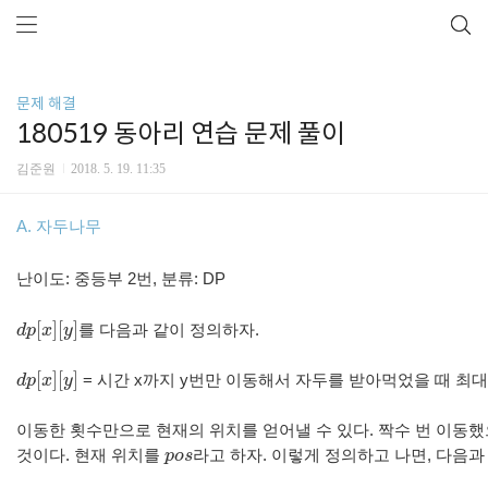
문제 해결
180519 동아리 연습 문제 풀이
김준원
2018. 5. 19. 11:35
A. 자두나무
난이도: 중등부 2번, 분류: DP
[
]
[
]
d
p
x
y
를
다음과
같이
정의하자
.
d
p
[
x
]
[
y
]
[
]
[
]
d
p
x
y
=
시간
x
까지
y
번만
이동해서
자두를
받아먹었을
때
최
d
p
[
x
]
[
y
]
이동한
횟수만으로
현재의
위치를
얻어낼
수
있다
.
짝수
번
이동했
것이다
.
현재
위치를
p
o
s
라고
하자
.
이렇게
정의하고
나면
,
다음과
p
o
s