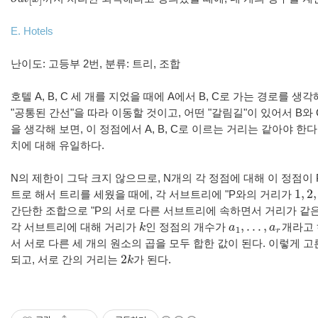
E. Hotels
난이도: 고등부 2번, 분류: 트리, 조합
호텔
A, B, C
세
개를
지었을
때에
A
에서
B, C
로
가는
경로를
생각
"
공통된
간선
"
을
따라
이동할
것이고
,
어떤
"
갈림길
"
이
있어서
B
와
을
생각해
보면
,
이
정점에서
A, B, C
로
이르는
거리는
같아야
한다
치에
대해
유일하다
.
N
의
제한이
그닥
크지
않으므로
, N
개의
각
정점에
대해
이
정점이
1
,
2
,
트로
해서
트리를
세웠을
때에
,
각
서브트리에
"P
와의
거리가
1
,
2
,
간단한
조합으로
"P
의
서로
다른
서브트리에
속하면서
거리가
같
,
…
,
각
서브트리에
대해
거리가
k
인
정점의
개수가
a
a
개라고
k
a
1
,
…
,
a
r
1
r
서
서로
다른
세
개의
원소의
곱을
모두
합한
값이
된다
.
이렇게
고
2
되고
,
서로
간의
거리는
k
가
된다
.
2
k