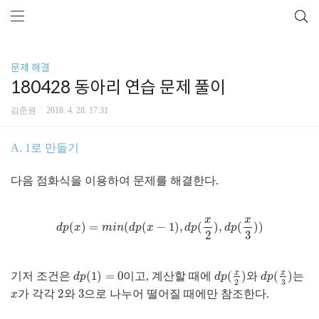
문제 해결
180428 동아리 연습 문제 풀이
김준원
2018. 4. 28. 17:31
A. 1로 만들기
다음 점화식을 이용하여 문제를 해결한다.
x
x
(
)
=
(
(
−
1
)
,
(
)
,
(
)
)
d
p
(
x
)
=
m
i
n
(
d
p
(
x
−
1
)
,
d
p
(
x
2
)
,
d
p
(
x
3
)
)
d
p
x
m
i
n
d
p
x
d
p
d
p
2
3
x
x
(
1
)
=
0
(
)
(
)
기저 조건은
이고, 계산할 때에
와
는
d
p
(
1
)
=
0
d
p
(
x
2
)
d
p
(
x
3
)
d
p
d
p
d
p
3
2
2
3
가 각각
와
으로 나누어 떨어질 때에만 참조한다.
x
2
3
x