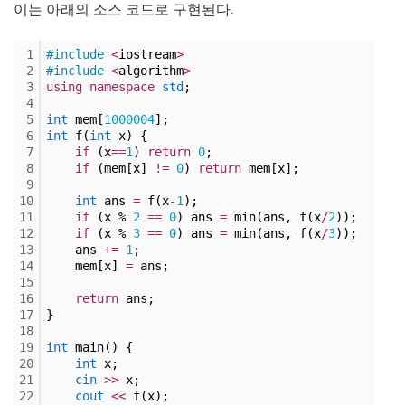
이는 아래의 소스 코드로 구현된다.
1
#include
<
iostream
>
2
#include
<
algorithm
>
3
using
namespace
std
;
4
5
int
 mem[
1000004
];
6
int
 f(
int
 x) {
7
if
 (x
=
=
1
) 
return
0
;
8
if
 (mem[x] 
!
=
0
) 
return
 mem[x];
9
10
int
 ans 
=
 f(x
-
1
);
11
if
 (x % 
2
=
=
0
) ans 
=
 min(ans, f(x
/
2
));
12
if
 (x % 
3
=
=
0
) ans 
=
 min(ans, f(x
/
3
));
13
    ans 
+
=
1
;
14
    mem[x] 
=
 ans;
15
16
return
 ans;
17
}
18
19
int
 main() {
20
int
 x;
21
cin
>
>
 x;
22
cout
<
<
 f(x);