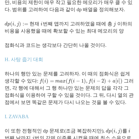
만, 비용의 제한이 매우 작고 필요한 메모리가 매우 클 수 있
다. 범위를 고려하여 다음과 같이 dp 배열을 정의해보자.
(
,
)
:
=
현재
번째 앱까지 고려하였을 때에 총
이하의
d
p
(
i
,
j
)
:=
i
j
d
p
i
j
i
j
비용을 사용했을 때에 확보할 수 있는 최대 메모리의 양
점화식과 코드는 생각보다 간단히 나올 것이다.
H. 사탕 줍기 대회
하나의 행만 있는 문제를 고려하자. 이 때의 점화식은 쉽게
(
)
=
(
(
−
1
)
,
(
−
2
)
+
[
]
)
생각할 수 있다:
그러
f
(
i
)
=
m
a
x
(
f
(
i
−
1
)
,
f
(
i
−
2
)
+
a
[
i
]
)
f
i
m
a
x
f
i
f
i
a
i
면, 각 행에 대해서 그 행 하나만 있는 문제의 답을 각각 그
점화식을 이용하여 구할 수 있을 것이다. 그 뒤, 다시 열의 관
점에서 보면 똑같은 문제가 다시 나오는 것을 볼 수 있다.
I. ZAVABA
(
,
)
이 또한 전형적인 dp 문제로(조금 복잡하지만),
를
d
p
(
i
,
j
)
i
d
p
i
j
i
번째 날까지
번의 강제 이주를 시켰을 때에 최소 소음으로
j
j