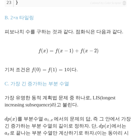
23
}
Colored by Color Scripter
cs
B. 2×n 타일링
피보나치 수를 구하는 것과 같다. 점화식은 다음과 같다.
(
)
=
(
−
1
)
+
(
−
2
)
f
(
x
)
=
f
(
x
−
1
)
+
f
(
x
−
2
)
f
x
f
x
f
x
(
0
)
=
(
1
)
=
1
기저 조건은
이다.
f
(
0
)
=
f
(
1
)
=
1
f
f
C. 가장 긴 증가하는 부분 수열
가장 유명한 동적 계획법 문제 중 하나로, LIS(longest
increasing subsequence)라고 불린다.
(
)
를 부분수열
에서의 문제의 답, 즉 그 안에서 가장
d
p
(
x
)
a
1..
x
d
p
x
a
1..
x
(
)
긴 증가하는 부분 수열의 길이로 정하자. 단,
에서는
d
p
(
x
)
d
p
x
로 끝나는 부분 수열만 계산하기로 하자.(이는 동아리 시
a
x
a
x