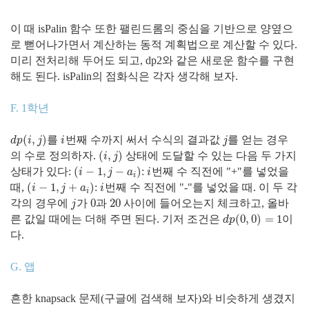
이 때 isPalin 함수 또한 팰린드롬의 중심을 기반으로 양옆으
로 뻗어나가면서 계산하는 동적 계획법으로 계산할 수 있다.
미리 전처리해 두어도 되고, dp2와 같은 새로운 함수를 구현
해도 된다. isPalin의 점화식은 각자 생각해 보자.
F. 1학년
(
,
)
를
번째 수까지 써서 수식의 결과값
를 얻는 경우
d
p
(
i
,
j
)
i
j
d
p
i
j
i
j
(
,
)
의 수로 정의하자.
상태에 도달할 수 있는 다음 두 가지
(
i
,
j
)
i
j
(
−
1
,
−
)
상태가 있다:
:
번째 수 직전에 "+"를 넣었을
(
i
−
1
,
j
−
a
i
)
i
i
j
a
i
i
(
−
1
,
+
)
때,
:
번째 수 직전에 "-"를 넣었을 때. 이 두 각
(
i
−
1
,
j
+
a
i
)
i
i
j
a
i
i
0
20
각의 경우에
가
과
사이에 들어오는지 체크하고, 올바
j
0
20
j
(
0
,
0
)
=
1
른 값일 때에는 더해 주면 된다. 기저 조건은
이
d
p
(
0
,
0
)
=
1
d
p
다.
G. 앱
흔한 knapsack 문제(구글에 검색해 보자)와 비슷하게 생겼지