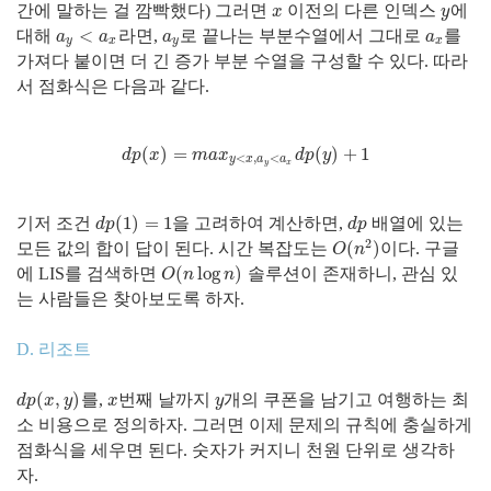
간에 말하는 걸 깜빡했다) 그러면
이전의 다른 인덱스
에
x
y
x
y
<
대해
라면,
로 끝나는 부분수열에서 그대로
를
a
y
<
a
x
a
y
a
x
a
a
a
a
y
x
y
x
가져다 붙이면 더 긴 증가 부분 수열을 구성할 수 있다. 따라
서 점화식은 다음과 같다.
(
)
=
(
)
+
1
d
p
(
x
)
=
m
a
x
y
<
x
,
a
y
<
a
x
d
p
(
y
)
+
1
d
p
x
m
a
x
d
p
y
<
,
<
y
x
a
a
y
x
(
1
)
=
1
기저 조건
을 고려하여 계산하면,
배열에 있는
d
p
(
1
)
=
1
d
p
d
p
d
p
2
(
)
모든 값의 합이 답이 된다. 시간 복잡도는
이다. 구글
O
(
n
2
)
O
n
(
log
)
에 LIS를 검색하면
솔루션이 존재하니, 관심 있
O
(
n
log
n
)
O
n
n
는 사람들은 찾아보도록 하자.
D. 리조트
(
,
)
를,
번째 날까지
개의 쿠폰을 남기고 여행하는 최
d
p
(
x
,
y
)
x
y
d
p
x
y
x
y
소 비용으로 정의하자. 그러면 이제 문제의 규칙에 충실하게
점화식을 세우면 된다. 숫자가 커지니 천원 단위로 생각하
자.