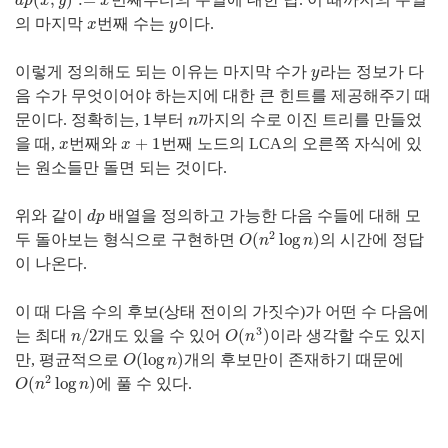
(
,
)
:
=
d
p
(
x
,
y
)
:=
x
d
p
x
y
x
의 마지막
번째 수는
이다.
x
y
x
y
이렇게 정의해도 되는 이유는 마지막 수가
라는 정보가 다
y
y
음 수가 무엇이어야 하는지에 대한 큰 힌트를 제공해주기 때
1
문이다. 정확히는,
부터
까지의 수로 이진 트리를 만들었
1
n
n
+
1
을 때,
번째와
번째 노드의 LCA의 오른쪽 자식에 있
x
x
+
1
x
x
는 원소들만 돌면 되는 것이다.
위와 같이
배열을 정의하고 가능한 다음 수들에 대해 모
d
p
d
p
2
(
log
)
두 돌아보는 형식으로 구현하면
의 시간에 정답
O
(
n
2
log
n
)
O
n
n
이 나온다.
이 때 다음 수의 후보(상태 전이의 가짓수)가 어떤 수 다음에
3
/
2
(
)
는 최대
개도 있을 수 있어
이라 생각할 수도 있지
n
/
2
O
(
n
3
)
n
O
n
(
log
)
만, 평균적으로
개의 후보만이 존재하기 때문에
O
(
log
n
)
O
n
2
(
log
)
에 풀 수 있다.
O
(
n
2
log
n
)
O
n
n