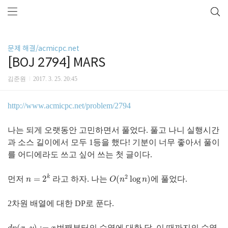
문제 해결/acmicpc.net
[BOJ 2794] MARS
김준원
2017. 3. 25. 20:45
http://www.acmicpc.net/problem/2794
나는 되게 오랫동안 고민하면서 풀었다. 풀고 나니 실행시간
과 소스 길이에서 모두 1등을 했다! 기분이 너무 좋아서 풀이
를 어디에라도 쓰고 싶어 쓰는 첫 글이다.
2
k
=
2
(
log
)
먼저
라고 하자. 나는
에 풀었다.
n
=
2
k
O
(
n
2
log
n
)
n
O
n
n
2차원 배열에 대한 DP로 푼다.
번째부터의 수열에 대한 답. 이 때까지의 수열