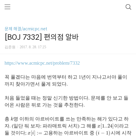
문제 해결/acmicpc.net
[BOJ 7332] 편의점 알바
김준원
2017. 8. 28. 17:25
https://www.acmicpc.net/problem/7332
꼭 풀겠다는 마음에 번역부터 하고 1년이 지나고서야 풀이
까지 찾아가면서 풀게 되었다.
처음 들었을 때는 정말 신기한 방법이다. 문제를 안 보고 들
어온 사람은 뒤로 가는 것을 추천한다.
총
명 이하의 아르바이트를 쓰는 만족하는 해가 있다고 하
k
k
[
1..24
]
자. (일단 둬 보자: 파라매트릭 서치) 그 해를
이라고
x
[
1..24
]
x
[
]
:
=
(
−
1
)
둘 것이다;
고용하는 아르바이트 중
시에 시작
x
[
i
]
:=
(
i
−
1
)
x
i
i