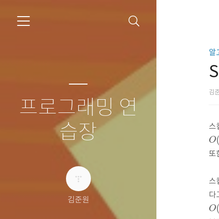
알
S
김
프로그래밍 연
습장
스
O
(
O
또
스
다
김준원
O
(
O