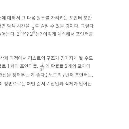
원소에 대해서 그 다음 원소를 가리키는 포인터 뿐만
1
러면 탐색 시간을
로 줄일 수 있을 것이다. 그렇다
1
2
2
3
4
2
2
줄어든다.
은?
는? 이렇게 계속해서 포인터를
2
3
2
4
 삭제 과정에서 리스트의 구조가 망가지게 될 수도
1
1
2
률로
개의 포인터를,
의 확률로
개의 포인터
1
1
2
2
2
2
2
한선을 정해두는 게 좋다.) 노드의
번째 포인터는,
i
i
 이 방법으로는 어떤 순서로 삽입과 삭제가 일어난