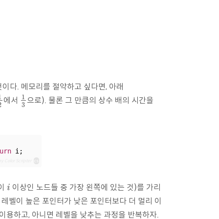
것이다. 메모리를 절약하고 싶다면, 아래
1
1
에서
으로). 물론 그 만큼의 상수 배의 시간을
1
2
1
3
3
2
urn
 i;
y Color Scripter
cs
벨이
이상인 노드들 중 가장 왼쪽에 있는 것)를 가리
i
i
. 레벨이 높은 포인터가 낮은 포인터보다 더 멀리 이
 이용하고, 아니면 레벨을 낮추는 과정을 반복하자.